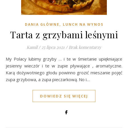
,
DANIA GŁÓWNE
LUNCH NA WYNOS
Tarta z grzybami leśnymi
Kamil
/
25 lipca 2021
/
Brak komentarzy
My Polacy lubimy grzyby … i te w śmietanie upiękniające
jesienny wieczór i te w zupie pływające , aromatyczne.
Karą dożywotniego głodu powinno grozić mieszanie pojęć
zupa grzybowa, a zupa pieczarkową. No i…
DOWIEDZ SIĘ WIĘCEJ