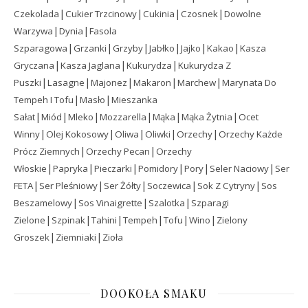
|
|
|
|
Czekolada
Cukier Trzcinowy
Cukinia
Czosnek
Dowolne
|
|
Warzywa
Dynia
Fasola
|
|
|
|
|
|
Szparagowa
Grzanki
Grzyby
Jabłko
Jajko
Kakao
Kasza
|
|
|
Gryczana
Kasza Jaglana
Kukurydza
Kukurydza Z
|
|
|
|
|
Puszki
Lasagne
Majonez
Makaron
Marchew
Marynata Do
|
|
Tempeh I Tofu
Masło
Mieszanka
|
|
|
|
|
|
Sałat
Miód
Mleko
Mozzarella
Mąka
Mąka Żytnia
Ocet
|
|
|
|
|
Winny
Olej Kokosowy
Oliwa
Oliwki
Orzechy
Orzechy Każde
|
|
Prócz Ziemnych
Orzechy Pecan
Orzechy
|
|
|
|
|
|
Włoskie
Papryka
Pieczarki
Pomidory
Pory
Seler Naciowy
Ser
|
|
|
|
|
FETA
Ser Pleśniowy
Ser Żółty
Soczewica
Sok Z Cytryny
Sos
|
|
|
Beszamelowy
Sos Vinaigrette
Szalotka
Szparagi
|
|
|
|
|
|
Zielone
Szpinak
Tahini
Tempeh
Tofu
Wino
Zielony
|
|
Groszek
Ziemniaki
Zioła
DOOKOŁA SMAKU