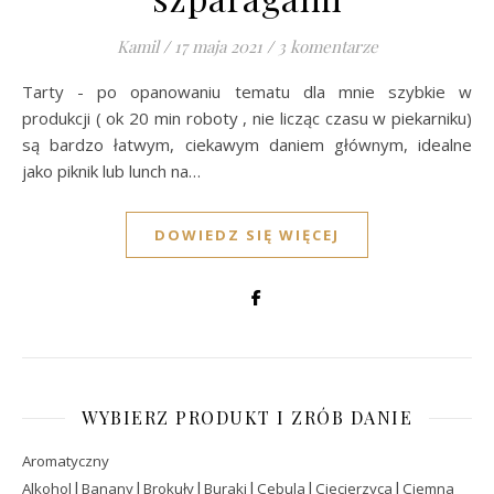
Kamil
/
17 maja 2021
/
3 komentarze
Tarty - po opanowaniu tematu dla mnie szybkie w
produkcji ( ok 20 min roboty , nie licząc czasu w piekarniku)
są bardzo łatwym, ciekawym daniem głównym, idealne
jako piknik lub lunch na…
DOWIEDZ SIĘ WIĘCEJ
WYBIERZ PRODUKT I ZRÓB DANIE
Aromatyczny
|
|
|
|
|
|
Alkohol
Banany
Brokuły
Buraki
Cebula
Ciecierzyca
Ciemna