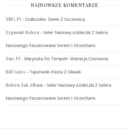
NAJNOWSZE KOMENTARZE
-
Szakszuka- Danie Z Soczewicą
XMC.pl
-
Seler Naciowy-Łódeczki Z Selera
Zygmunt Solorz
Naciowego Faszerowane Serem I Orzechami.
-
Marynata Do Tempeh -wariacja Czerwona
Xmc.pl
-
Tapenade-Pasta Z Oliwek
Bill Gates
-
Seler Naciowy-Łódeczki Z Selera
Solorz Żak Album
Naciowego Faszerowane Serem I Orzechami.