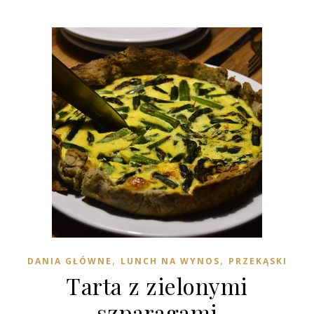
,
,
DANIA GŁÓWNE
LUNCH NA WYNOS
PRZEKĄSKI
Tarta z zielonymi
szparagami