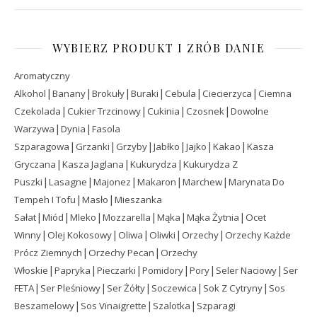
WYBIERZ PRODUKT I ZRÓB DANIE
Aromatyczny
|
|
|
|
|
|
Alkohol
Banany
Brokuły
Buraki
Cebula
Ciecierzyca
Ciemna
|
|
|
|
Czekolada
Cukier Trzcinowy
Cukinia
Czosnek
Dowolne
|
|
Warzywa
Dynia
Fasola
|
|
|
|
|
|
Szparagowa
Grzanki
Grzyby
Jabłko
Jajko
Kakao
Kasza
|
|
|
Gryczana
Kasza Jaglana
Kukurydza
Kukurydza Z
|
|
|
|
|
Puszki
Lasagne
Majonez
Makaron
Marchew
Marynata Do
|
|
Tempeh I Tofu
Masło
Mieszanka
|
|
|
|
|
|
Sałat
Miód
Mleko
Mozzarella
Mąka
Mąka Żytnia
Ocet
|
|
|
|
|
Winny
Olej Kokosowy
Oliwa
Oliwki
Orzechy
Orzechy Każde
|
|
Prócz Ziemnych
Orzechy Pecan
Orzechy
|
|
|
|
|
|
Włoskie
Papryka
Pieczarki
Pomidory
Pory
Seler Naciowy
Ser
|
|
|
|
|
FETA
Ser Pleśniowy
Ser Żółty
Soczewica
Sok Z Cytryny
Sos
|
|
|
Beszamelowy
Sos Vinaigrette
Szalotka
Szparagi