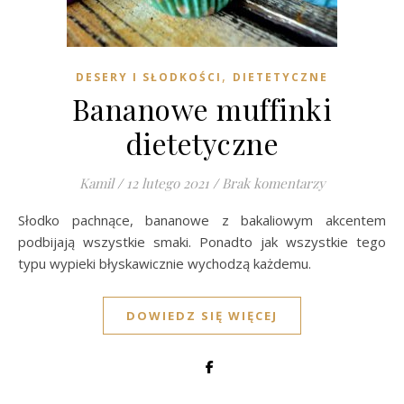
,
DESERY I SŁODKOŚCI
DIETETYCZNE
Bananowe muffinki
dietetyczne
Kamil
/
12 lutego 2021
/
Brak komentarzy
Słodko pachnące, bananowe z bakaliowym akcentem
podbijają wszystkie smaki. Ponadto jak wszystkie tego
typu wypieki błyskawicznie wychodzą każdemu.
DOWIEDZ SIĘ WIĘCEJ