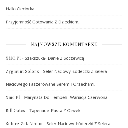
Hallo Cieciorka
Przyjemność Gotowania Z Dzieckiem…
NAJNOWSZE KOMENTARZE
-
Szakszuka- Danie Z Soczewicą
XMC.pl
-
Seler Naciowy-Łódeczki Z Selera
Zygmunt Solorz
Naciowego Faszerowane Serem I Orzechami.
-
Marynata Do Tempeh -wariacja Czerwona
Xmc.pl
-
Tapenade-Pasta Z Oliwek
Bill Gates
-
Seler Naciowy-Łódeczki Z Selera
Solorz Żak Album