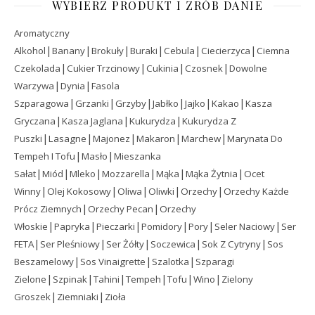
WYBIERZ PRODUKT I ZRÓB DANIE
Aromatyczny
|
|
|
|
|
|
Alkohol
Banany
Brokuły
Buraki
Cebula
Ciecierzyca
Ciemna
|
|
|
|
Czekolada
Cukier Trzcinowy
Cukinia
Czosnek
Dowolne
|
|
Warzywa
Dynia
Fasola
|
|
|
|
|
|
Szparagowa
Grzanki
Grzyby
Jabłko
Jajko
Kakao
Kasza
|
|
|
Gryczana
Kasza Jaglana
Kukurydza
Kukurydza Z
|
|
|
|
|
Puszki
Lasagne
Majonez
Makaron
Marchew
Marynata Do
|
|
Tempeh I Tofu
Masło
Mieszanka
|
|
|
|
|
|
Sałat
Miód
Mleko
Mozzarella
Mąka
Mąka Żytnia
Ocet
|
|
|
|
|
Winny
Olej Kokosowy
Oliwa
Oliwki
Orzechy
Orzechy Każde
|
|
Prócz Ziemnych
Orzechy Pecan
Orzechy
|
|
|
|
|
|
Włoskie
Papryka
Pieczarki
Pomidory
Pory
Seler Naciowy
Ser
|
|
|
|
|
FETA
Ser Pleśniowy
Ser Żółty
Soczewica
Sok Z Cytryny
Sos
|
|
|
Beszamelowy
Sos Vinaigrette
Szalotka
Szparagi
|
|
|
|
|
|
Zielone
Szpinak
Tahini
Tempeh
Tofu
Wino
Zielony
|
|
Groszek
Ziemniaki
Zioła