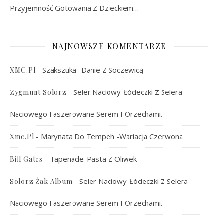
Przyjemność Gotowania Z Dzieckiem…
NAJNOWSZE KOMENTARZE
-
Szakszuka- Danie Z Soczewicą
XMC.pl
-
Seler Naciowy-Łódeczki Z Selera
Zygmunt Solorz
Naciowego Faszerowane Serem I Orzechami.
-
Marynata Do Tempeh -wariacja Czerwona
Xmc.pl
-
Tapenade-Pasta Z Oliwek
Bill Gates
-
Seler Naciowy-Łódeczki Z Selera
Solorz Żak Album
Naciowego Faszerowane Serem I Orzechami.